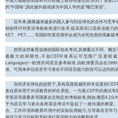
中国人都能在阅读和写作技能上取得明显优势,而到了需要口
的“中国味”,因此被外媒戏谑为中国人学的是“哑巴英语”。
近年来,随着越来越多的国人参与到全球化的合作与竞争
纷纷呼吁对英语考核标准进行改革,提高英语口语表达能力
KET、PET……等国际性英语测评会成为全民热衷的现象级
然而这些备受追捧的国际知名考试,其侧重点不同、概念
着极大的局限性,不如CEFR体系认可范围广且更权威更专业。CEFR(Th
Languages)一欧洲共同语言参考标准,由欧洲委员会在
准。可用来评估语言学习者在不同语言能力阶段可以达到的语
在经济全球化的趋势下,具有高度权威性和专业度的CEFR
各自原本用于外语教育的评价系统。一方面,CEFR的测试等
学英语等级量表等国家自主制定的考核标准,例如:雅思4.2分对
于为语言学习者在各类英语考试中架起了一座沟通的桥梁。另
合、工作环境和教育环境中的实际应用能力,引导着语言学习
地设立学习目标和及时进行英语能力的诊断和改进。