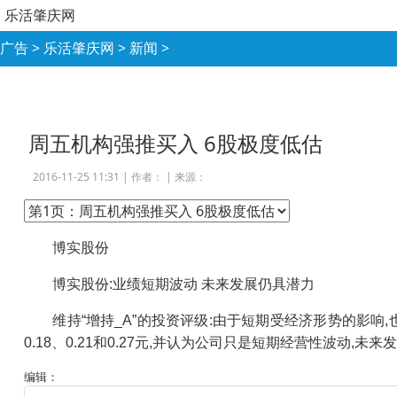
乐活肇庆网
广告
>
乐活肇庆网
>
新闻
>
周五机构强推买入 6股极度低估
2016-11-25 11:31 |
作者：
|
来源：
博实股份
博实股份:业绩短期波动 未来发展仍具潜力
维持“增持_A”的投资评级:由于短期受经济形势的影响,也部分
0.18、0.21和0.27元,并认为公司只是短期经营性波动,未
编辑：